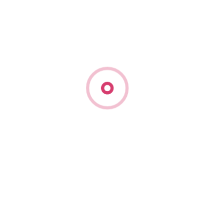
полностью решена. Без особых усилий,
подчеркнув достоинства, мы сделаем вид, что
именно такими нас и сотворила природа.
Оцените статью
Наши услуги
Консультация по
стилю одежды |