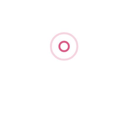
В целом, данный вид одежды считается
универсальным и подходит практически к
любым стилям и образам, за что его очень
любят модники обоих полов и всех возрастов.
Завершат модную картину
правильно подобранные
аксессуары и украшения, но главное
– не переборщить, ведь тогда образ
будет перегружен.
При выборе нужно опираться не на классику, а
на конкретный стиль и качество вещей.
Пиджак, к примеру, с чем ни сочетай, он всегда
будет некоторым олицетворением