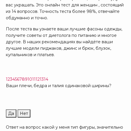
вас украшать. Это онлайн тест для женщин , состоящий
из 14 вопросов. Точность теста более 98%, отвечайте
обдуманно и точно.
После теста вы узнаете ваши лучшие фасоны одежды,
получите советы от диетолога по питанию и многое
другое. В наших рекомендациях вы найдёте ваши
лучшие модели пиджаков, джинс и брюк, блузок,
купальников и платьев.
1
2
3
4
5
6
7
8
9
10
11
12
13
14
Ваши плечи, бедра и талия одинаковой ширины?
Да
Нет
Ответ на вопрос какой у меня тип фигуры, значительно